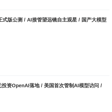
k V4正式版公测 / AI接管望远镜自主观星 / 国产大模型
元投资OpenAI落地 / 美国首次管制AI模型访问 /