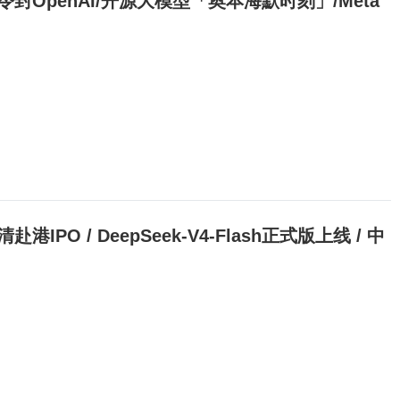
果急申禁令封OpenAI/开源大模型「奥本海默时刻」/Meta
清赴港IPO / DeepSeek-V4-Flash正式版上线 / 中