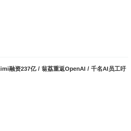
面Kimi融资237亿 / 翁荔重返OpenAI / 千名AI员工吁