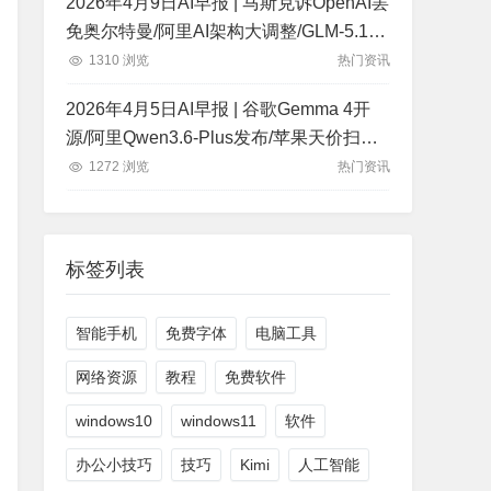
2026年4月9日AI早报 | 马斯克诉OpenAI罢
免奥尔特曼/阿里AI架构大调整/GLM-5.1发
布持续作业8小时
1310 浏览
热门资讯
2026年4月5日AI早报 | 谷歌Gemma 4开
源/阿里Qwen3.6-Plus发布/苹果天价扫货
内存
1272 浏览
热门资讯
标签列表
智能手机
免费字体
电脑工具
网络资源
教程
免费软件
windows10
windows11
软件
办公小技巧
技巧
Kimi
人工智能