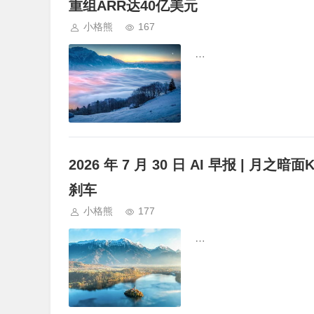
重组ARR达40亿美元
小格熊
167
…
2026 年 7 月 30 日 AI 早报 | 月之暗
刹车
小格熊
177
…