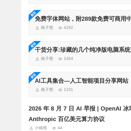
免费字体网站，附289款免费可商用
格子熊
4192
干货分享:珍藏的几个纯净版电脑系统
格子熊
1454
AI工具集合—人工智能项目分享网站
格子熊
1191
2026 年 8 月 7 日 AI 早报 | OpenA
Anthropic 百亿美元算力协议
小格熊
44