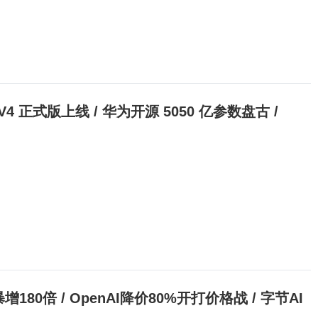
eek V4 正式版上线 / 华为开源 5050 亿参数盘古 /
润暴增180倍 / OpenAI降价80%开打价格战 / 字节AI