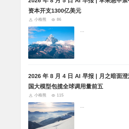
2026 年 8 月 5 日 AI 早报 | 苹
资本开支1300亿美元
小格熊
86
…
2026 年 8 月 4 日 AI 早报 | 月之暗面澄
国大模型包揽全球调用量前五
小格熊
115
…