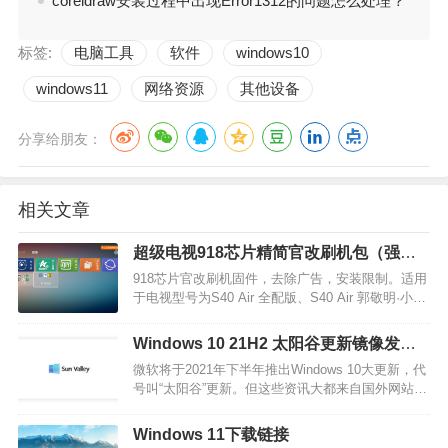
coreldraw安装过程中出现Error1312的问题怎么处理？
标签:
电脑工具
软件
windows10
windows11
网络资源
其他设备
分享给朋友：
相关文章
超级电视918芯片精简官改刷机包（强制
升级版）
918芯片官改刷机固件，去除广告，安装限制。适用
于电视型号为S40 Air 全配版、S40 Air 郭敬明·小时
代版、S40Air 2015、S40Air-L全配、S40Air-L小时
代、S40Air-L 2015、S40 Air 2015（SDP）、(X3-
Windows 10 21H2 太阳谷更新镜像发
40取消蓝牙板)、S50Air 2D全配…
布，带你抢先体验（附下载）
微软将于2021年下半年推出Windows 10大更新，代
号叫“太阳谷”更新。但这些资讯大都来自国外网站，
只可惜微软一直没提供镜像下载，因此没办法实际
上手体验。不过，就在4月11日，微软开放了Win10
Windows 11下载链接
Build 21354 ISO镜像下载，也就是俗称的21H2，这