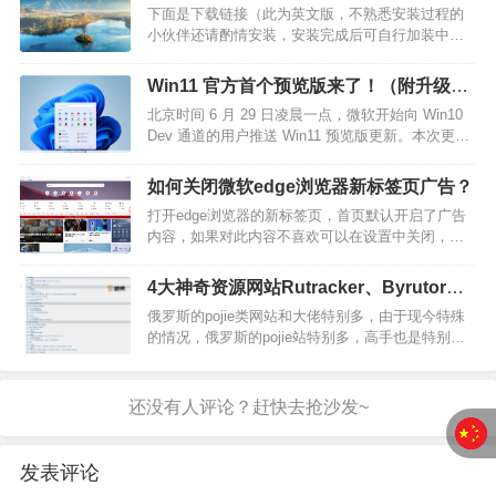
下面是下载链接（此为英文版，不熟悉安装过程的
个版本即将于2021年下半年推送…
小伙伴还请酌情安装，安装完成后可自行加装中文
语言包）版本名称：Windows 11 消费者版 ( 含家庭
版 / 专业版 / 专业工作站 / 家庭单语言版 )文件名
Win11 官方首个预览版来了！（附升级方
称：21996.1.210529-
法）
北京时间 6 月 29 日凌晨一点，微软开始向 Win10
1541.co_release_CLIENT_CONSUME…
Dev 通道的用户推送 Win11 预览版更新。本次更新
的版本号为 10.0.22000.51（co_release）。IT数码
通了解到，首个预览版不支持 Android App，汉化不
如何关闭微软edge浏览器新标签页广告？
够完全，Bug 也比较多，因此不建议在工作主力机
打开edge浏览器的新标签页，首页默认开启了广告
上安装…
内容，如果对此内容不喜欢可以在设置中关闭，还
你一个清爽的新页面，关闭方法如下。在浏览器新
标签页点击右上角的的设置按钮 — > 自定义 — >
4大神奇资源网站Rutracker、Byrutor、
内容 ，将其改为”内容关闭“，即可将浏览器底部广
IDM、Switch520，俄罗斯最大资源站和
俄罗斯的pojie类网站和大佬特别多，由于现今特殊
告关闭。首页就干干净…
最大游戏站，直接搬空Steam平台！
的情况，俄罗斯的pojie站特别多，高手也是特别多
比如俗称的“IDM俄罗斯大神版”1、rutracker.org俄罗
斯最大的破解网站叫Rutracker，有多大呢？在2016
年以前，毫不夸张的讲，世界上的破解资源，如果
Rutracker都没有，那就是…
发表评论