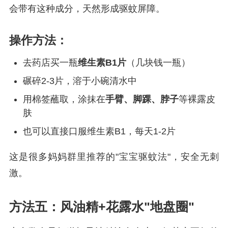
会带有这种成分，天然形成驱蚊屏障。
操作方法：
去药店买一瓶
维生素B1片
（几块钱一瓶）
碾碎2-3片，溶于小碗清水中
用棉签蘸取，涂抹在
手臂、脚踝、脖子
等裸露皮
肤
也可以直接口服维生素B1，每天1-2片
这是很多妈妈群里推荐的"宝宝驱蚊法"，安全无刺
激。
方法五：风油精+花露水"地盘圈"