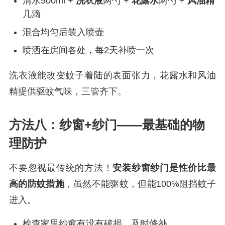
清水500ml +
洗衣液
两勺 +
花露水
两勺 +
风油精
几滴
混合均匀后装入喷壶
喷洒在房间各处，每2天补喷一次
洗衣液能改变蚊子着陆的表面张力，花露水和风油
精提供驱蚊气味，三管齐下。
方法八：纱窗+纱门——最基础的物
理防护
不要忽视最传统的方法！
安装纱窗纱门是性价比最
高的防蚊措施
，虽然不能驱蚊，但能100%阻挡蚊子
进入。
检查家里纱窗有没有破损，及时修补