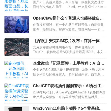
处理能力超强！
国产AI工具越来越多，今天介绍一款在长文处理方
面特别突出的AI助手——Kimi。什么是Kimi？Kimi
是月之暗面（Moonshot AI）推出的AI助手，最大特
点是支持超长上下文（最高200万字），可以直接上
OpenClaw是什么？普通人也能搭建自己
传PDF、Word文档让它帮你分析总结。Kimi能做什
的AI私人助手
你有没有想过，有一个AI助手可以帮你：自动查收
么？✅ 读文件：上传PDF、Wor…
邮件、提醒日程、帮你写文章、管理网站——而且
这一切都在你自己的电脑上运行，数据不经过任何
第三方服务器？今天要介绍的，就是这样一个开源
【深度】安克CIM芯片发布：存算一体技
免费的神器：OpenClaw。什么是OpenClaw？
术将如何改变我们的耳机和智能家居？
安克发布首款神经网络存算一体AI音频芯片
OpenClaw 是一个开源免费的AI网关工具，你可以把
Thus™，较传统芯片AI算力提升最高150倍。本文深
它理解为一座…
度解析CIM技术原理及其对消费电子的深远影响。…
企业微信「记录面聊」上手教程：AI自动
记录会议+提炼待办，再也不怕遗漏重点
企业微信5.0.8新功能「记录面聊」灰测上线，AI声
纹识别自动区分发言人、实时记录内容、自动总结
要点并@负责人，详细设置和使用教程看这里。…
ChatGPT表格插件漏洞警示：AI办公工具
安全使用指南
2026年6月1日，AIbase报道称ChatGPT表格插件爆
发严重安全漏洞，可能导致用户财务数据泄露。本
文将为你提供AI办公工具的安全使用指南，保护你
的数据安全。…
Win10/Win11电脑卡顿慢？5个零基础优