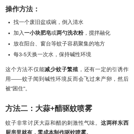
操作方法：
找一个废旧盆或碗，倒入清水
加入
一小块肥皂
或
两勺洗衣粉
，搅拌融化
放在阳台、窗台等蚊子容易聚集的地方
每3-5天换一次水，保持碱性环境
这个方法不仅能
减少蚊子繁殖
，还有一定的引诱作
用——蚊子闻到碱性环境反而会飞过来产卵，然后
被"困住"。
方法二：大蒜+醋驱蚊喷雾
蚊子非常讨厌大蒜和醋的刺激性气味。
这两样东西
厨房里就有，零成本制作驱蚊喷雾。