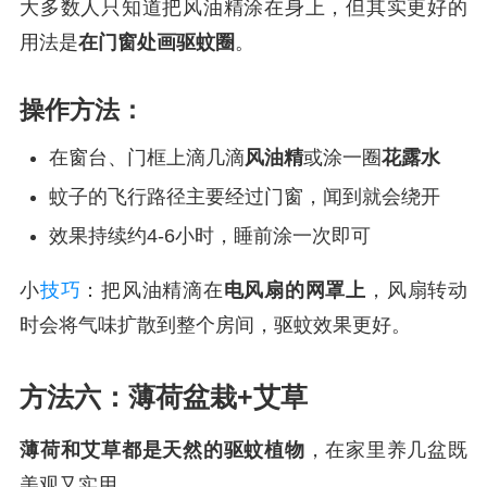
大多数人只知道把风油精涂在身上，但其实更好的
用法是
在门窗处画驱蚊圈
。
操作方法：
在窗台、门框上滴几滴
风油精
或涂一圈
花露水
蚊子的飞行路径主要经过门窗，闻到就会绕开
效果持续约4-6小时，睡前涂一次即可
小
技巧
：把风油精滴在
电风扇的网罩上
，风扇转动
时会将气味扩散到整个房间，驱蚊效果更好。
方法六：薄荷盆栽+艾草
薄荷和艾草都是天然的驱蚊植物
，在家里养几盆既
美观又实用。