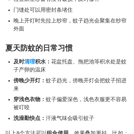
门缝处可以用密封条堵住
晚上开灯时先拉上纱帘，蚊子趋光会聚集在纱帘
外面
夏天防蚊的日常习惯
及时
清理
积水：
花盆托盘、拖把池等积水处是蚊
子产卵的温床
傍晚少开灯：
蚊子趋光，傍晚开灯会把蚊子招进
来
穿浅色衣物：
蚊子偏爱深色，浅色衣服更不容易
被叮咬
洗澡勤快点：
汗液气味会吸引蚊子
以上8个方法可以
组合使用
，效果叠加更好。比如：