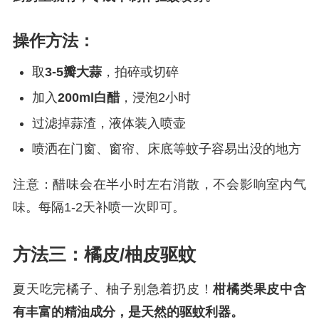
操作方法：
取
3-5瓣大蒜
，拍碎或切碎
加入
200ml白醋
，浸泡2小时
过滤掉蒜渣，液体装入喷壶
喷洒在门窗、窗帘、床底等蚊子容易出没的地方
注意：醋味会在半小时左右消散，不会影响室内气
味。每隔1-2天补喷一次即可。
方法三：橘皮/柚皮驱蚊
夏天吃完橘子、柚子别急着扔皮！
柑橘类果皮中含
有丰富的精油成分，是天然的驱蚊利器。