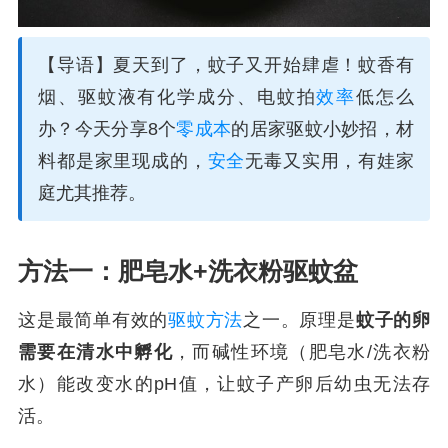
【导语】夏天到了，蚊子又开始肆虐！蚊香有
烟、驱蚊液有化学成分、电蚊拍
效率
低怎么
办？今天分享8个
零成本
的居家驱蚊小妙招，材
料都是家里现成的，
安全
无毒又实用，有娃家
庭尤其推荐。
方法一：肥皂水+洗衣粉驱蚊盆
这是最简单有效的
驱蚊方法
之一。原理是
蚊子的卵
需要在清水中孵化
，而碱性环境（肥皂水/洗衣粉
水）能改变水的pH值，让蚊子产卵后幼虫无法存
活。