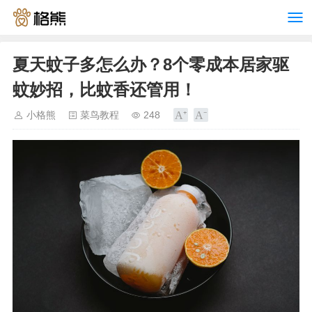
夏天蚊子多怎么办？8个零成本居家驱
蚊妙招，比蚊香还管用！
小格熊
菜鸟教程
248