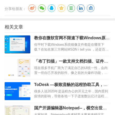
分享给朋友：
相关文章
教你在微软官网不限速下载Windows原版
系统镜像文件！
你平时下载Windows系统镜像文件都是在哪里下
载？在知名第三方网站MSDN i tell you ，还是百度
随便找个网站下载所谓的纯净版系统？一不小心，
刚重装的系统可能就会冒出一堆推广软件。最安全
「布丁扫描」一款支持文档扫描、证件扫
最保险的方法就是在官网下载由官方直接提供的镜
描、文档管理等的软件
现在很多手机厂商为了满足自己的UI统一性，会内
像文件，也许你会说微软官网下载速度太慢了，而
置一些自己开发的软件。像之前的大爆炸功能，就
且官…
非常吸引人。今天格熊推荐的这款软件也非常厉
害，也来自大厂，这款软件希望用户生活能够井井
ToDesk —极致流畅的远程协助工具，全
有条，现在让我们来一探究竟~软件名称：布丁扫描
平台支持
很多人说2020年是远程办公的开元之年，国内受到
支持设备：安卓、苹果测试设备：安卓01软件介
疫情的影响，导致各地一下子迸发数以亿计远程办
绍 “布丁扫描“，原名”…
公的需求。而在巨大的需求量之下，软件市场却缺
少一款性能优秀，性价比高的远程控制软件。而
国产开源编辑器Notepad--，横空出世！
ToDesk就是在这波需求下，成长起来的远程控制软
完美替代Notepad++
大家知道，Notepad++作者经常大量发表错误言