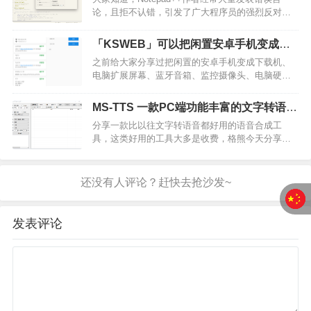
件。提供纯粹的远程控制软件体验，简单的界面，
论，且拒不认错，引发了广大程序员的强烈反对，
优秀的稳定性，9年开发IP软…
很多人因此而弃用这款软件，纷纷改用其它文本编
辑器。今天推荐一款国内大佬写的类似
「KSWEB」可以把闲置安卓手机变成
Notepad++的文本编辑器—Notepad--！这位大佬也
NAS 服务器，最新方法分享
之前给大家分享过把闲置的安卓手机变成下载机、
是性情中人，看不惯那小人嘴脸，发誓要自己开发
电脑扩展屏幕、蓝牙音箱、监控摄像头、电脑硬件
一款超越Notepad…
监控屏等。今天教大家如何变成 NAS 服务器，可以
搭建个人博客、或者用来备份文件、搭建私人家庭
MS-TTS 一款PC端功能丰富的文字转语音
影库中心等。这里需要用到「KSWEB」这款服务器
工具，无需安装 完全免费
分享一款比以往文字转语音都好用的语音合成工
应用，无需手机 ROOT，只要是安卓手机（安卓 8.0
具，这类好用的工具大多是收费，格熊今天分享一
或以上）基本都…
款完全免费，功能还全面的工具。软件名称：MS-
TTS支持设备：Win测试设备：Win1001软件介绍
MS-TTS，是一款基于微软接口的文字转语音工具，
这款工具提供有两个接口，各有优缺点。工具相比
以往的工具生在功能丰…
发表评论