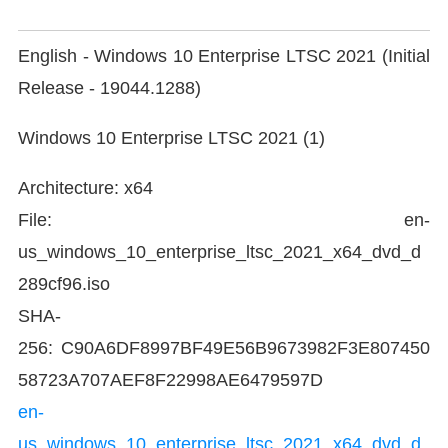
English - Windows 10 Enterprise LTSC 2021 (Initial
Release - 19044.1288)
Windows 10 Enterprise LTSC 2021 (1)
Architecture: x64
File: en-
us_windows_10_enterprise_ltsc_2021_x64_dvd_d
289cf96.iso
SHA-
256: C90A6DF8997BF49E56B9673982F3E807450
58723A707AEF8F22998AE6479597D
en-
us_windows_10_enterprise_ltsc_2021_x64_dvd_d