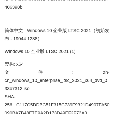
406398b
简体中文 - Windows 10 企业版 LTSC 2021（初始发
布 - 19044.1288）
Windows 10 企业版 LTSC 2021 (1)
架构: x64
文件: zh-
cn_windows_10_enterprise_ltsc_2021_x64_dvd_0
33b7312.iso
SHA-
256: C117C5DDBC51F315C739F9321D4907FA50
090BA7B48E7E9A2D173D49EF2F73A3