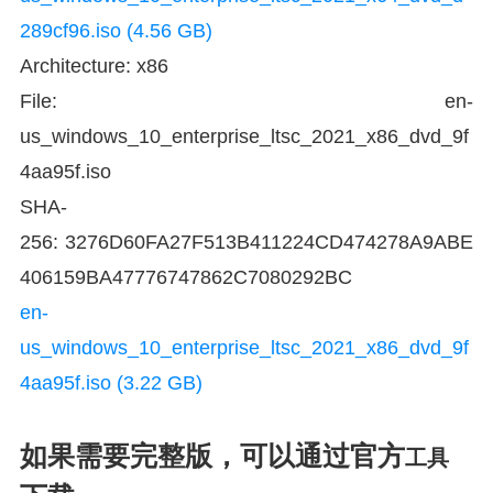
289cf96.iso (4.56 GB)
Architecture: x86
File: en-
us_windows_10_enterprise_ltsc_2021_x86_dvd_9f
4aa95f.iso
SHA-
256: 3276D60FA27F513B411224CD474278A9ABE
406159BA47776747862C7080292BC
en-
us_windows_10_enterprise_ltsc_2021_x86_dvd_9f
4aa95f.iso (3.22 GB)
如果需要完整版，可以通过官方
工具