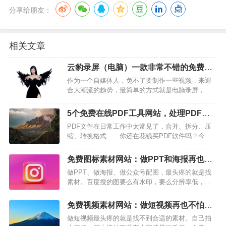
分享给朋友：
相关文章
云豹录屏（电脑）一款非常不错的免费录
屏软件，体积小巧方便
作为一个自媒体人，免不了要制作一些视频，来迎
合大潮流的趋势，最简单的方式就是电脑录屏，不
过好多录屏神器都要付费。最近在吾爱破解论坛发
现了一款非常不错的录屏软件，分享给博友们，个
5个免费在线PDF工具网站，处理PDF不
人感觉这款软件上手简单，作为入门录屏最合适不
求人
PDF文件在日常工作中太常见了，合并、拆分、压
过。（每日美图·解除眼疲劳）【云豹录屏】是一款
缩、转换格式……你还在花钱买PDF软件吗？今天
精致小巧的录屏软件，这款软件无需安…
分享5个完全免费的在线PDF工具网站，处理PDF再
也不求人！1. iLovePDF — 最全面的PDF工具箱网
免费图标素材网站：做PPT和海报再也不
址: https://www.ilovepdf.com/zh-cniLovePDF是公
愁没图了
做PPT、做海报、做公众号配图，最头疼的就是找
认…
素材。百度搜的图要么有水印，要么分辨率低，还
可能侵权。这几个免费图标素材网站，我常年在
用，质量高还不用担心版权问题。Iconfont（阿里巴
免费视频素材网站：做短视频再也不怕没
巴矢量图标库）网址：iconfont.cn国内最大的图标
素材
做短视频最头疼的就是找不到合适的素材。自己拍
库，2000多万个图标，全部免费可商用。做PPT、