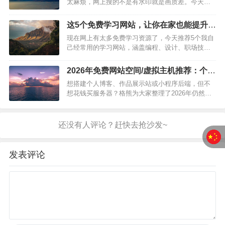
太麻烦，网上搜的不是有水印就是画质差。今天分
做网页、…
享几个我常用的免费视频素材网站，质量和数量都
不错。1、Pexels网址：pexels.com全球最知名的免
这5个免费学习网站，让你在家也能提升自
费素材网站之一。视频质量很高，分类清晰，重点
己
现在网上有太多免费学习资源了，今天推荐5个我自
是完全免费可商用。英文界面但支持中文搜索。2、
己经常用的学习网站，涵盖编程、设计、职场技能
Pixabay网…
等多个领域。1、网易云课堂网址：study.163.com
课程种类特别全，从办公软件到编程语言，从摄影
2026年免费网站空间/虚拟主机推荐：个人
到烹饪，什么都能学到。很多课程免费，部分付费
建站零成本入门指南
想搭建个人博客、作品展示站或小程序后端，但不
课程也有优惠。2、B站（哔哩哔哩）网址：
想花钱买服务器？格熊为大家整理了2026年仍然可
bilibili.com…
用的免费网站空间资源，包括Vercel、Netlify、
GitHub Pages、InfinityFree、000webhost，个人建
站零成本入门。…
发表评论