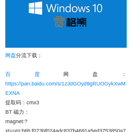
网盘
分流下载：
百度
网盘：
https://pan.baidu.com/s/1zJdGOyd9gRUOGykXwM
EXNA
提取码：cmx3
BT 磁力：
magnet:?
xt=urn:btih:f073bf024adc837b4691a5ed3753850a7