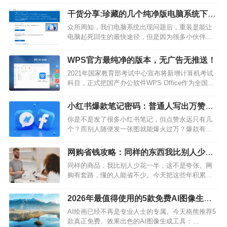
过好多录屏神器都要付费。最近在吾爱破解论坛发
现了一款非常不错的录屏软件，分享给博友们，个
干货分享:珍藏的几个纯净版电脑系统下载
人感觉这款软件上手简单，作为入门录屏最合适不
网站,有一个我用了好几年!
众所周知，我们电脑系统出现问题后，重装是能让
过。（每日美图·解除眼疲劳）【云豹录屏】是一款
电脑起死回生的最快途径，但是因为很多小伙伴因
精致小巧的录屏软件，这款软件无需安…
为某些原因，经常下到捆绑了各种木马、软件等等
的系统，今天就给大家分享格熊自己收藏的几个纯
WPS官方最纯净的版本，无广告无推送！
净系统网站和方法。NO.1 微软官网推荐指数：
2021年国家教育部考试中心宣布将新增计算机考试
★★★★☆传送门：win10：
科目，正式把国产办公软件WPS Office作为全国计
https://www.microsoft.co…
算机等级考试二级考试科目之一，详情可以查看
《全国计算机等级考试教材目录（2022年版）》。
小红书爆款笔记密码：普通人写出万赞内
之前MS Office一直是计算机二级考试的科目，现在
容的实战技巧
你是不是发了很多小红书笔记，但点赞永远只有几
将WPS也作为考试科目，势必会吸引一大批的大学
个？而别人随便发一张图就能爆火过万？爆款有密
生用户下…
码，我来告诉你。小红书运营2年，从0到万赞，我
总结了这些实战技巧。技巧一：封面图是爆款的
网购省钱攻略：同样的东西我比别人少花
80%小红书是一个以图为主的内容平台，封面图决
一半
同样的商品，我比别人少花一半，这不是夸张。网
定了用户会不会点进来。爆款封面公式：大字标题
购有套路，懂的人能省不少。今天把这些年积累的
+ 冲击感画面：比如"…
省钱技巧都告诉你。比价工具一定要用同一件商
品，不同平台价格能差一倍。买之前先比价，别当
2026年最值得使用的5款免费AI图像生成
了冤大头。推荐几个比价工具：慢慢买：查历史价
工具，零成本创作高质量图片
AI绘画已经不再是专业人士的专属。今天格熊推荐5
格，看是不是真的在打折购物党：浏览器插件，自
款真正免费、效果出色的AI图像生成工具：
动显示各平台最低价什么值得买：看别人分…