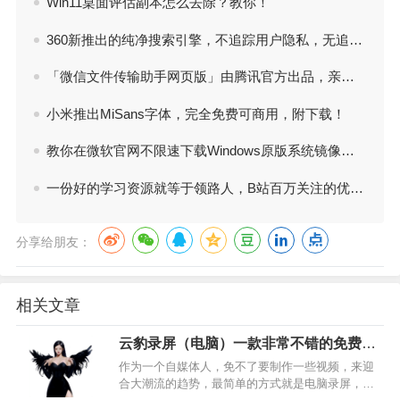
Win11桌面评估副本怎么去除？教你！
360新推出的纯净搜索引擎，不追踪用户隐私，无追搜索
「微信文件传输助手网页版」由腾讯官方出品，亲测超级方便
小米推出MiSans字体，完全免费可商用，附下载！
教你在微软官网不限速下载Windows原版系统镜像文件！
一份好的学习资源就等于领路人，B站百万关注的优质资源合集！免费分享
分享给朋友：
相关文章
云豹录屏（电脑）一款非常不错的免费录
屏软件，体积小巧方便
作为一个自媒体人，免不了要制作一些视频，来迎
合大潮流的趋势，最简单的方式就是电脑录屏，不