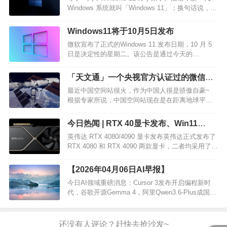
护…
Windows 系统就叫「Windows 11」；换句话说，上
周的泄漏版确实是个“真料”。#数码科技要闻# 如果
你体验过的话，应该不难发现，Windows 11 最大的
Windows11将于10月5日发布
变化就是视觉方面了。比如，…
微软宣布了正式的Windows 11 发布日期，10 月 5
日是决定性的星期二。该公告是通过今天的
Windows 博客发布的，指出这是 Windows 11 的免
费升级将开始向符合条件的 Windows 10 PC 推出的
「天文通」一个央视官方认证过的微信小
时间。 然而，这不会是一蹴而就的事情，因为微软
程序，可以看实时空间站
最近中国空间站很火，作为中国人很是骄傲自豪~
的分阶段推出意味着它只期…
根据专家所说，中国空间站现在是在距离地球平均
400千米的高度高速飞行中，每90分钟就可以绕地球
一周。就像流星一样，我们是有机会可以肉眼看到
今日热闻 | RTX 40显卡发布、Win11
空间站的~ 但并不是每次转圈我们都能够看到，只
22H2全面推送、中兴Axon 30S官宣
英伟达 RTX 4080/4090 显卡发布英伟达正式发布了
有在特定的条件、情况下我们才能看到空间站。在
RTX 4080 和 RTX 4090 两款显卡，二者均采用了最
每天的日落后 或…
新的 Ada Lovelace 架构，支持第三代光线追踪核
心、DLSS3 等核心技术，后者能够进一步提升游戏
【2026年04月06日AI早报】
在光追效果开启后的帧率表现，此外两款显卡均支
今日AI领域重磅消息：Cursor 3发布开启编程新时
持最高 8K 分辨率、…
代，谷歌开源Gemma 4，阿里Qwen3.6-Plus成国产
最强编程模型。国内AI应用落地加速，小米MiMo低
价订阅，美的日均1.3万智能体在线。…