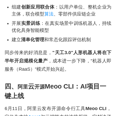
组建
创新应用联合体
：以用户单位、整机企业为
主体，联合模型
算法
、零部件供应链企业
开展
实景训练
：在真实场景中训练机器人，持续
优化具身智能模型
建立
清单化管理
和常态化跟踪评估机制
同步传来的好消息是，
"天工3.0"人形机器人将在下
半年开启规模化量产
，成本进一步下降，"机器人即
服务（RaaS）"模式开始兴起。
四、
云
Meoo CLI：AI项目一
阿里
开源
键上线
6月11日，阿里云发布开源命令行工具
Meoo CLI
，