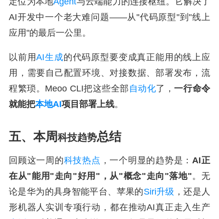
定位为本地
Agent
与云端能力的连接枢纽。它解决了
AI开发中一个老大难问题——从"代码原型"到"线上
应用"的最后一公里。
以前用
AI生成
的代码原型要变成真正能用的线上应
用，需要自己配置环境、对接数据、部署发布，流
程繁琐。Meoo CLI把这些全部
自动化
了，
一行命令
就能把
本地AI
项目部署上线
。
五、本周
总结
科技趋势
回顾这一周的
科技热点
，一个明显的趋势是：
AI正
在从"能用"走向"好用"，从"概念"走向"落地"
。无
论是华为的具身智能平台、苹果的
Siri升级
，还是人
形机器人实训专项行动，都在推动AI真正走入生产