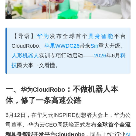
【导语】
华为
发布全球首个
具身智能
平台
CloudRobo、
苹果WWDC26
带来
Siri
重大升级、
人形机器人
实训专项行动启动——
2026
年6月
科
技
圈大事一文看懂。
一、
：不做机器人本
华为CloudRobo
体，修了一条高速公路
6月12日，在华为云INSPIRE创想者大会上，华为公
司董事、华为云CEO周跃峰正式发布
全球首个全流
程具身智能开发平台CloudRobo
，同步上线"行业
AI