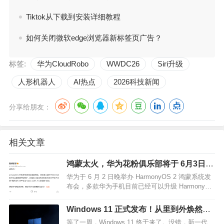
Tiktok从下载到安装详细教程
如何关闭微软edge浏览器新标签页广告？
标签:
华为CloudRobo
WWDC26
Siri升级
人形机器人
AI热点
2026科技新闻
分享给朋友：
相关文章
鸿蒙太火，华为花粉俱乐部将于 6月3日
22：30 起全站维护
华为于 6 月 2 日晚举办 HarmonyOS 2 鸿蒙系统发
布会，多款华为手机目前已经可以升级 HarmonyOS
2。今晚华为花粉俱乐部表示，由于 HarmonyOS 2
升级带来的持续流量拥堵，花粉俱乐部将于 6 月 3
Windows 11 正式发布！从里到外焕然一
日 22:30 - 6 月 5 日 20:00 进行全站服务器升级维
新，还能用安卓！
等了一周，Windows 11 终于来了。没错，新一代