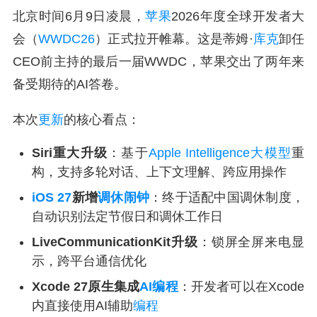
北京时间6月9日凌晨，
苹果
2026年度全球开发者大
会（
WWDC26
）正式拉开帷幕。这是蒂姆·
库克
卸任
CEO前主持的最后一届WWDC，苹果交出了两年来
备受期待的AI答卷。
本次
更新
的核心看点：
Siri重大升级
：基于
Apple Intelligence
大模型
重
构，支持多轮对话、上下文理解、跨应用操作
iOS 27
新增
调休闹钟
：终于适配中国调休制度，
自动识别法定节假日和调休工作日
LiveCommunicationKit升级
：锁屏全屏来电显
示，跨平台通信优化
Xcode 27原生集成
AI编程
：开发者可以在Xcode
内直接使用AI辅助
编程