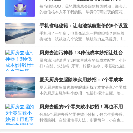
中别人家的孩子吧，不得不说，这也算是我学生时
能使用截图功能，免费
每当聊起QQ，我的思绪总会回到校园时期，那会儿
代的一大遗憾，随手在某宝搜了一下，这种奖状的
的微信根本入不了我的眼，毕竟QQ可以玩的更花 之
销量还挺高的，看得出来需求量还挺大的…
所以转用微信，这还得从大学毕业那年说起，自从
毕业之后，我发现在QQ上已经联系不到朋友了，非
手机省电秘籍：让电池续航翻倍的6个设置
得发微…
手机用了一年多，电量像流水一样哗哗掉？别急着
换电池，试试这几个设置，续航能力立马提升。1.
关闭后台应用刷新很多APP在后台默默刷新内容，
消耗大量电量。iPhone设置-通用-后台App刷新-关
厨房去油污神器！3种低成本妙招让灶台光
闭，安卓设置-应用管理-关闭后台活动。2. 降低屏幕
亮如新
厨房油污难清理？3种家里就有的低成本配方，小苏
亮度屏幕是手机最耗电的部件。把亮度调到50%以
打+白醋、洗洁精+牙膏、柠檬+热水，零基础也能轻
下，或者…
松搞定灶台油烟机，一年省下200元清洁费！…
夏天厨房去腥除味实用妙招：7个零成本小
技巧，做饭再也不怕鱼腥味
夏天厨房做鱼做肉总被腥味困扰？本文分享7个零成
本的厨房去腥除味小妙招，包括柠檬汁去腥、姜汁
浸泡、料酒焯水、茶叶吸味等实用技巧，原材料都
是家里现成的，零基础照做就行。…
厨房去腥的5个零失败小妙招！再也不用怕
鱼腥味残留
分享5个厨房去腥的零失败小妙招，包含生姜去腥、
料酒腌制、白醋浸泡等方法，步骤简单，小白也能
直接照搬，轻松解决厨房腥味问题。…