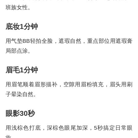
班族女性。
底妆1分钟
用气垫BB轻拍全脸，遮瑕自然，重点部位用遮瑕膏
局部点涂。
眉毛1分钟
用眉笔顺着眉形描补，空隙用眉粉填充，眉头用刷
子晕染自然。
眼影30秒
用浅棕色打底，深棕色眼尾加深，5秒搞定日常眼
妆。