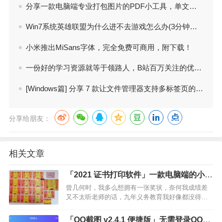
分享一款电脑端专业打包图片的PDF小工具，单文件版 无需安装
Win7系统英雄联盟为什么进不去游戏怎么办(3分钟解决LOL进不了游戏方法)
小米推出MiSans字体，完全免费可商用，附下载！
一份好的学习资源就等于领路人，B站百万关注的优质资源合集！免费分享
[Windows篇] 分享 7 款让文件管理器支持多标签页的软件
分享给朋友：
相关文章
「2021 证书打印软件」一款电脑端的小工
具，可用于打印奖状
曾几何时，我多么想拥有一张奖状，奈何我成绩差
又不太听老师的话，九年义务教育我好像都没得过
什么奖状，每次去同学家里看到那满满一墙的奖
状，我都羞愧难当*图片来自网络或许这就是大人口
「QQ截图 v2.4.1 便捷版」无需登录QQ也